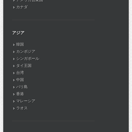
カナダ
アジア
韓国
カンボジア
シンガポール
タイ王国
台湾
中国
バリ島
香港
マレーシア
ラオス