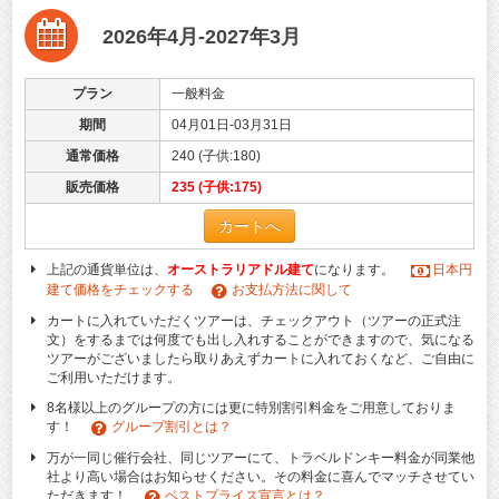
2026年4月-2027年3月
プラン
一般料金
期間
04月01日-03月31日
通常価格
240 (子供:180)
販売価格
235 (子供:175)
カートへ
上記の通貨単位は、
オーストラリアドル建て
になります。
日本円
建て価格をチェックする
お支払方法に関して
カートに入れていただくツアーは、チェックアウト（ツアーの正式注
文）をするまでは何度でも出し入れすることができますので、気になる
ツアーがございましたら取りあえずカートに入れておくなど、ご自由に
ご利用いただけます。
8名様以上のグループの方には更に特別割引料金をご用意しておりま
す！
グループ割引とは？
万が一同じ催行会社、同じツアーにて、トラベルドンキー料金が同業他
社より高い場合はお知らせください。その料金に喜んでマッチさせてい
ただきます！
ベストプライス宣言とは？