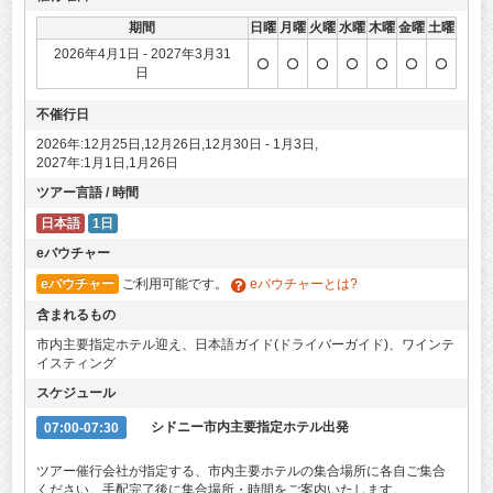
期間
日曜
月曜
火曜
水曜
木曜
金曜
土曜
2026年4月1日 - 2027年3月31
日
不催行日
2026年:12月25日,12月26日,12月30日 - 1月3日,
2027年:1月1日,1月26日
ツアー言語 / 時間
日本語
1日
eバウチャー
eバウチャー
ご利用可能です。
eバウチャーとは?
含まれるもの
市内主要指定ホテル迎え、日本語ガイド(ドライバーガイド)、ワインテ
イスティング
スケジュール
07:00-07:30
シドニー市内主要指定ホテル出発
ツアー催行会社が指定する、市内主要ホテルの集合場所に各自ご集合
ください。手配完了後に集合場所・時間をご案内いたします。