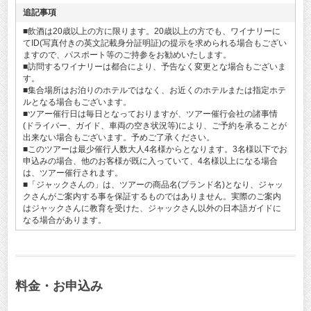
追記事項
■飲酒は20歳以上の方に限ります。20歳以上の方でも、ワイナリーに
てID(写真付きの英文記載身分証明証)の提示を求められる場合もござい
ますので、パスポート等のご持参をお勧めいたします。
■訪問するワイナリーは都合により、予告なく変更とな場合もございま
す。
■集合場所はお泊りのホテルではなく、お近くのホテルまたは指定ホテ
ルとなる場合もございます。
■ツアー催行日は毎日となっておりますが、ツアー催行会社の諸事情
(ドライバー、ガイド、車両の空き状況等)により、ご予約を承ることが
出来ない場合もございます。予めご了承ください。
■このツアーは最少催行人数大人4名様からとなります。3名様以下でお
申込みの場合、他のお客様が既に入っていて、4名様以上になる場合
は、ツアー催行されます。
■「ジャックさんの」は、ツアーの商品名(ブランド名)となり、ジャッ
クさんがご案内する事を保証するものではありません。実際のご案内
はジャックさんに教育を受けた、ジャックさん以外の日本語ガイドに
なる場合があります。
料金・お申込み