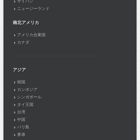
サイパン
ニュージーランド
南北アメリカ
アメリカ合衆国
カナダ
アジア
韓国
カンボジア
シンガポール
タイ王国
台湾
中国
バリ島
香港