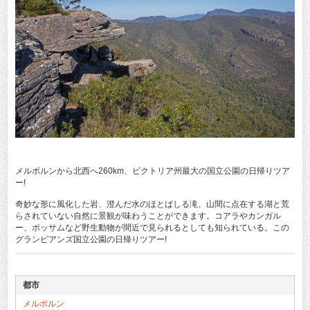
メルボルンから北西へ260km、ビクトリア州最大の国立公園の日帰りツア
ー!
奇妙な形に風化した岩、澄んだ水のほとばしる滝、山間に点在する湖と荒
らされていない自然に景観が味わうことができます。コアラやカンガル
ー、ポッサムなど野生動物が間近で見られるとしても知られている。この
グランピアンズ国立公園の日帰りツアー!
都市
メルボルン
GP-S