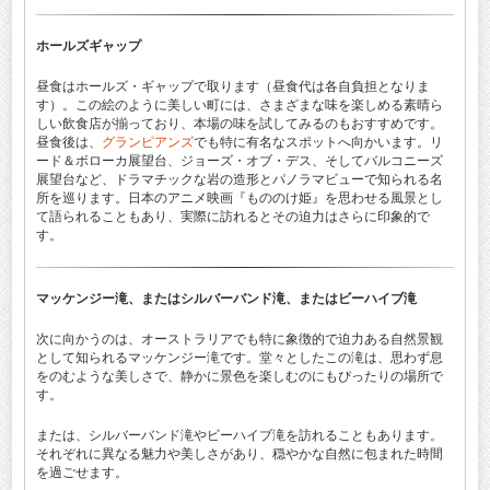
ホールズギャップ
昼食はホールズ・ギャップで取ります（昼食代は各自負担となりま
す）。この絵のように美しい町には、さまざまな味を楽しめる素晴ら
しい飲食店が揃っており、本場の味を試してみるのもおすすめです。
昼食後は、
グランピアンズ
でも特に有名なスポットへ向かいます。リ
ード＆ボローカ展望台、ジョーズ・オブ・デス、そしてバルコニーズ
展望台など、ドラマチックな岩の造形とパノラマビューで知られる名
所を巡ります。日本のアニメ映画『もののけ姫』を思わせる風景とし
て語られることもあり、実際に訪れるとその迫力はさらに印象的で
す。
マッケンジー滝、またはシルバーバンド滝、またはビーハイブ滝
次に向かうのは、オーストラリアでも特に象徴的で迫力ある自然景観
として知られるマッケンジー滝です。堂々としたこの滝は、思わず息
をのむような美しさで、静かに景色を楽しむのにもぴったりの場所で
す。
または、シルバーバンド滝やビーハイブ滝を訪れることもあります。
それぞれに異なる魅力や美しさがあり、穏やかな自然に包まれた時間
を過ごせます。