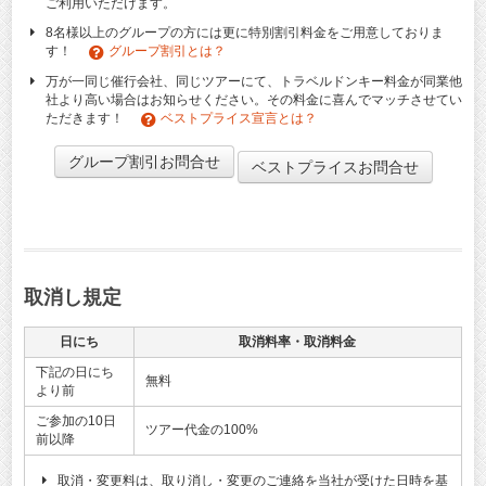
ご利用いただけます。
8名様以上のグループの方には更に特別割引料金をご用意しておりま
す！
グループ割引とは？
万が一同じ催行会社、同じツアーにて、トラベルドンキー料金が同業他
社より高い場合はお知らせください。その料金に喜んでマッチさせてい
ただきます！
ベストプライス宣言とは？
グループ割引お問合せ
ベストプライスお問合せ
取消し規定
日にち
取消料率・取消料金
下記の日にち
無料
より前
ご参加の10日
ツアー代金の100%
前以降
取消・変更料は、取り消し・変更のご連絡を当社が受けた日時を基