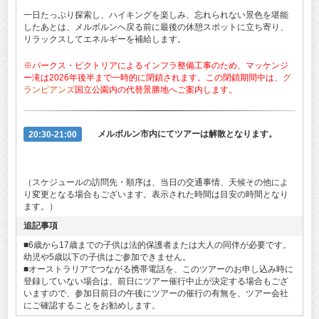
一日たっぷり探索し、ハイキングを楽しみ、忘れられない景色を堪能
したあとは、メルボルンへ戻る前に最後の休憩スポットに立ち寄り、
リラックスしてエネルギーを補給します。
※パークス・ビクトリアによるインフラ整備工事のため、マッケンジ
ー滝は2026年後半まで一時的に閉鎖されます。この閉鎖期間中は、
グ
ランピアンズ
国立公園内の代替景勝地へご案内します。
20:30-21:00
メルボルン市内
にてツアーは解散となります。
（スケジュールの訪問先・順序は、当日の交通事情、天候その他によ
り変更となる場合もございます。表示された時間は目安の時間となり
ます。）
追記事項
■6歳から17歳までの子供は法的保護者または大人の同伴が必要です。
幼児や5歳以下の子供はご参加できません。
■オーストラリアでつながる携帯電話を、このツアーのお申し込み時に
登録していない場合は、前日にツアー催行中止が決定する場合もござ
いますので、参加日前日の午後にツアーの催行の有無を、ツアー会社
にご確認することをお勧めします。