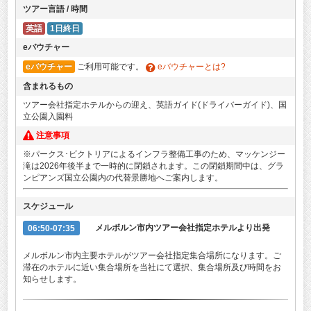
ツアー言語 / 時間
英語
1日終日
eバウチャー
eバウチャー
ご利用可能です。
eバウチャーとは?
含まれるもの
ツアー会社指定ホテルからの迎え、英語ガイド(ドライバーガイド)、国
立公園入園料
注意事項
※パークス･ビクトリアによるインフラ整備工事のため、マッケンジー
滝は2026年後半まで一時的に閉鎖されます。この閉鎖期間中は、グラ
ンピアンズ国立公園内の代替景勝地へご案内します。
スケジュール
06:50-07:35
メルボルン市内ツアー会社指定ホテルより出発
メルボルン市内主要ホテルがツアー会社指定集合場所になります。ご
滞在のホテルに近い集合場所を当社にて選択、集合場所及び時間をお
知らせします。