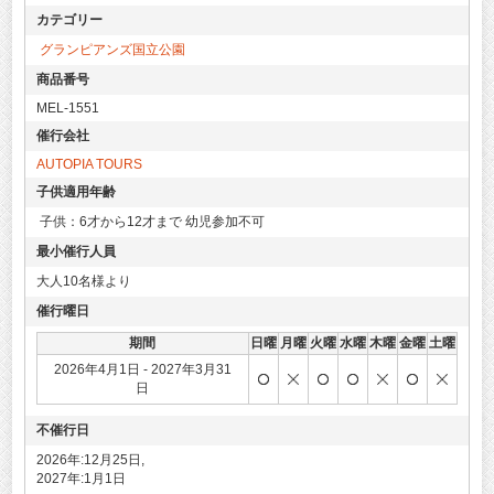
カテゴリー
グランピアンズ国立公園
商品番号
MEL-1551
催行会社
AUTOPIA TOURS
子供適用年齢
子供：6才から12才まで 幼児参加不可
最小催行人員
大人10名様より
催行曜日
期間
日曜
月曜
火曜
水曜
木曜
金曜
土曜
2026年4月1日 - 2027年3月31
日
不催行日
2026年:12月25日,
2027年:1月1日