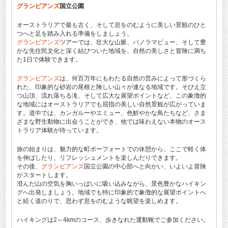
グランピアンズ
国立公園
オーストラリアで最も古く、そして息をのむように美しい景観のひと
つへと足を踏み入れる準備をしましょう。
グランピアンズ
ツアーでは、壮大な山脈、パノラマビュー、そして豊
かな先住民文化と深く結びついた地域を、自然の美しさと冒険に満ち
た1日で体験できます。
グランピアンズ
は、何百万年にもわたる自然の営みによって形づくら
れた、印象的な砂岩の尾根と険しい山々が連なる地域です。そびえ立
つ山頂、流れ落ちる滝、そして広大な展望ポイントなど、この象徴的
な地域にはオーストラリアでも屈指の美しい自然景観が広がっていま
す。道中では、カンガルーやエミュー、色鮮やかな鳥たちなど、さま
ざまな野生動物に出会うことができ、他では味わえない本物のオース
トラリア体験が待っています。
旅の始まりは、魅力的な町ボーフォートでの休憩から。ここで軽く体
を伸ばしたり、リフレッシュメントを楽しんだりできます。
その後、
グランピアンズ
国立公園の中心部へと向かい、いよいよ冒険
がスタートします。
澄んだ山の空気を胸いっぱいに吸い込みながら、景色豊かなハイキン
グへ出発しましょう。地域でも特に印象的で象徴的な展望ポイントへ
と続く道のりで、思わず息をのむような眺望を楽しめます。
ハイキングは2～4kmのコース、歩きなれた運動靴でご参加ください。