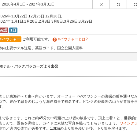
2026年4月1日 - 2027年3月31日
2026年:10月22日,12月25日,12月28日,
2027年:1月1日,1月26日,2月8日,3月8日,3月26日,3月29日
英語
1日
eバウチャー
ご利用可能です。
eバウチャーとは?
市内主要ホテル送迎、英語ガイド、国立公園入園料
ホテル・バックパッカーズより出発
美しい東海岸へと東へ向かいます。オーフォードやスワンシーの海辺の町を通りな
つで、豊かで息をのむような海岸風景で有名です。ピンクの花崗岩の山々が背景を
す。
まで歩きます。これは約45分の中程度の上り坂の散歩です。頂上に着くと、世界的
楽しんで、景色を満喫し、ガイドに素敵な写真を撮ってもらいましょう。
ワイング
力と適切な体力が必要です。1.3kmの上り坂を歩いた後、下り坂を戻ります。