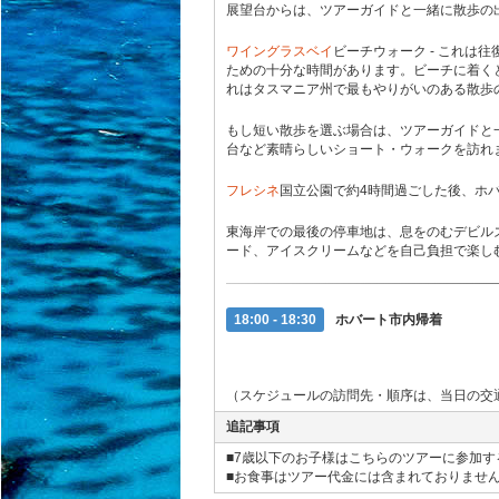
展望台からは、ツアーガイドと一緒に散歩の
ワイングラスベイ
ビーチウォーク - これは往
ための十分な時間があります。ビーチに着く
れはタスマニア州で最もやりがいのある散歩
もし短い散歩を選ぶ場合は、ツアーガイドと
台など素晴らしいショート・ウォークを訪れ
フレシネ
国立公園で約4時間過ごした後、ホ
東海岸での最後の停車地は、息をのむデビル
ード、アイスクリームなどを自己負担で楽し
18:00 - 18:30
ホバート市内帰着
（スケジュールの訪問先・順序は、当日の交
追記事項
■7歳以下のお子様はこちらのツアーに参加
■お食事はツアー代金には含まれておりませ