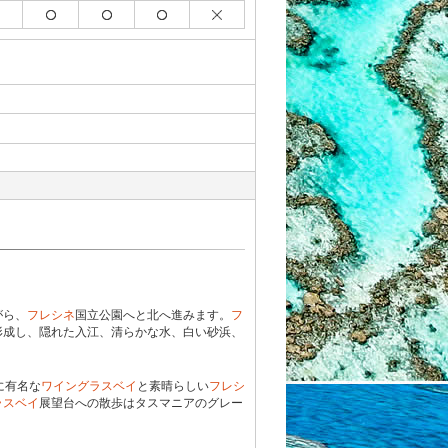
がら、
フレシネ
国立公園へと北へ進みます。
フ
形成し、隠れた入江、清らかな水、白い砂浜、
に有名な
ワイングラスベイ
と素晴らしい
フレシ
ラスベイ
展望台への散歩はタスマニアのグレー