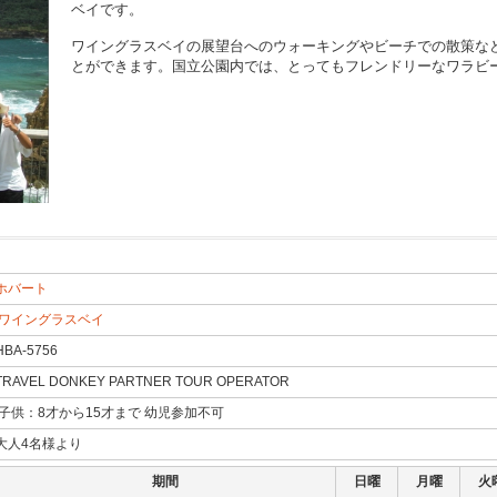
ベイです。
ワイングラスベイの展望台へのウォーキングやビーチでの散策な
とができます。国立公園内では、とってもフレンドリーなワラビ
ホバート
ワイングラスベイ
HBA-5756
TRAVEL DONKEY PARTNER TOUR OPERATOR
TOURS TASMANIA
子供：8才から15才まで 幼児参加不可
大人4名様より
期間
日曜
月曜
火