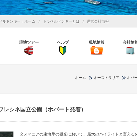
/
/
ベルドンキー」ホーム
トラベルドンキーとは
運営会社情報
現地ツアー
ヘルプ
現地情報
会社情
ホーム
オーストラリア
ホバ
フレシネ国立公園（ホバート発着）
タスマニアの東海岸の観光において、最大のハイライトと言える