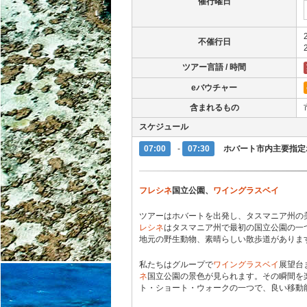
催行曜日
不催行日
ツアー言語 / 時間
eバウチャー
含まれるもの
スケジュール
07:00
-
07:30
ホバート市内主要指定
フレシネ
国立公園、
ワイングラスベイ
ツアーはホバートを出発し、タスマニア州の
レシネ
はタスマニア州で最初の国立公園の一
地元の野生動物、素晴らしい散歩道がありま
私たちはグループで
ワイングラスベイ
展望台
ネ
国立公園の景色が見られます。その瞬間を
ト・ショート・ウォークの一つで、良い移動能