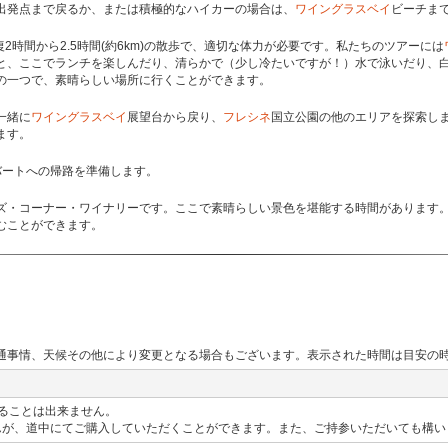
出発点まで戻るか、または積極的なハイカーの場合は、
ワイングラスベイ
ビーチま
復2時間から2.5時間(約6km)の散歩で、適切な体力が必要です。私たちのツアーには
と、ここでランチを楽しんだり、清らかで（少し冷たいですが！）水で泳いだり、
の一つで、素晴らしい場所に行くことができます。
一緒に
ワイングラスベイ
展望台から戻り、
フレシネ
国立公園の他のエリアを探索し
ます。
バートへの帰路を準備します。
ズ・コーナー・ワイナリーです。ここで素晴らしい景色を堪能する時間があります
むことができます。
通事情、天候その他により変更となる場合もございます。表示された時間は目安の
することは出来ません。
んが、道中にてご購入していただくことができます。また、ご持参いただいても構い