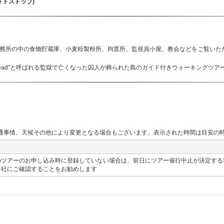
ォトストップ
)
刑務所の中の食物貯蔵庫、小麦粉製粉所、拘置所、監視員小屋、教会などをご覧いた
the Dead"と呼ばれる監獄で亡くなった囚人が葬られた島のガイド付きウォーキングツア
通事情、天候その他により変更となる場合もございます。表示された時間は目安の
のツアーのお申し込み時に登録していない場合は、前日にツアー催行中止が決定する
ー会社にご確認することをお勧めします