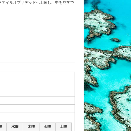
るアイルオブザデッドへ上陸し、中を見学で
曜
水曜
木曜
金曜
土曜