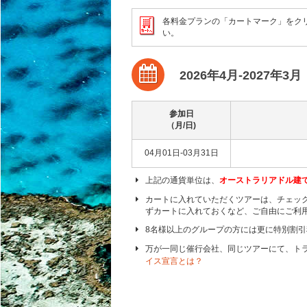
各料金プランの「カートマーク」をク
い。
2026年4月-2027年3月
参加日
（月/日)
04月01日-03月31日
上記の通貨単位は、
オーストラリアドル建
カートに入れていただくツアーは、チェッ
ずカートに入れておくなど、ご自由にご利
8名様以上のグループの方には更に特別割
万が一同じ催行会社、同じツアーにて、ト
イス宣言とは？