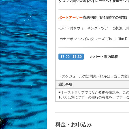
タスマン国立公園 (パイレーツベイ展望台
/フ
ポートアーサー
流刑地跡（約4.5時間の滞在）
-ガイド付きウォーキング・ツアーに参加。
-カナーボン・ベイのクルーズ（"Isle of 
17:00 - 17:30
ホバート市内帰着
（スケジュールの訪問先・順序は、当日の交
追記事項
■オーストラリアでつながる携帯電話を、こ
16:00以降にツアーの催行の有無を、ツア
料金・お申込み