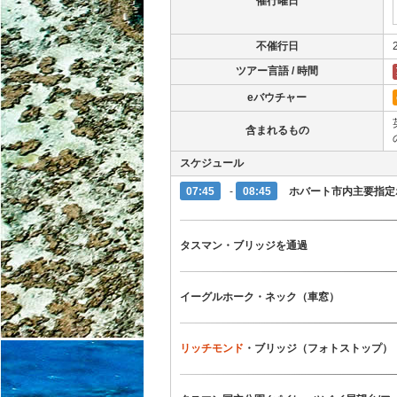
催行曜日
不催行日
ツアー言語 / 時間
eバウチャー
含まれるもの
スケジュール
07:45
-
08:45
ホバート市内主要指定
タスマン・ブリッジを通過
イーグルホーク・ネック（車窓）
リッチモンド
・ブリッジ（フォトストップ）