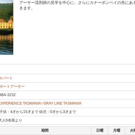
アーサー流刑跡の見学を中心に、さらにカナーボンベイの先にあ
きます。
ホバート
784
ポートアーサー
HBA-3232
EXPERIENCE TASMANIA / GRAY LINE TASMANIA
子供：4才から15才まで 幼児：0才から3才まで
大人6名様より
期間
日曜
月曜
火