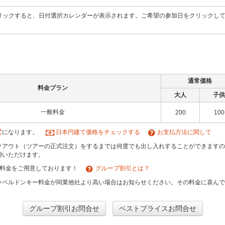
リックすると、日付選択カレンダーが表示されます。ご希望の参加日をクリックし
通常価格
料金プラン
大人
子供
一般料金
200
100
て
になります。
日本円建て価格をチェックする
お支払方法に関して
クアウト（ツアーの正式注文）をするまでは何度でも出し入れすることができますの
用いただけます。
引料金をご用意しております！
グループ割引とは？
ラベルドンキー料金が同業他社より高い場合はお知らせください。その料金に喜ん
グループ割引お問合せ
ベストプライスお問合せ