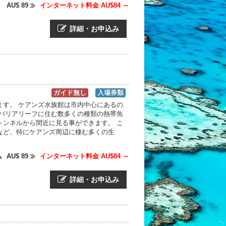
・
AU$ 89
インターネット料金 AU$84 ～
詳細・お申込み
ガイド無し
入場券類
ます。 ケアンズ水族館は市内中心にあるの
トバリアリーフに住む数多くの種類の熱帯魚
トンネルから間近に見る事ができます。 こ
など、特にケアンズ周辺に棲む多くの生
ム
AU$ 89
インターネット料金 AU$84 ～
詳細・お申込み