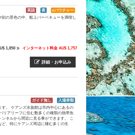
英語
夜
eバウチャー
夕刻の景色の中、船上バーベキューを満喫し
U$ 1,850
インターネット料金 AU$ 1,757
詳細・お申込み
ガイド無し
入場券類
ます。 ケアンズ水族館は市内中心にあるの
トバリアリーフに住む数多くの種類の熱帯魚
トンネルから間近に見る事ができます。 こ
など、特にケアンズ周辺に棲む多くの生