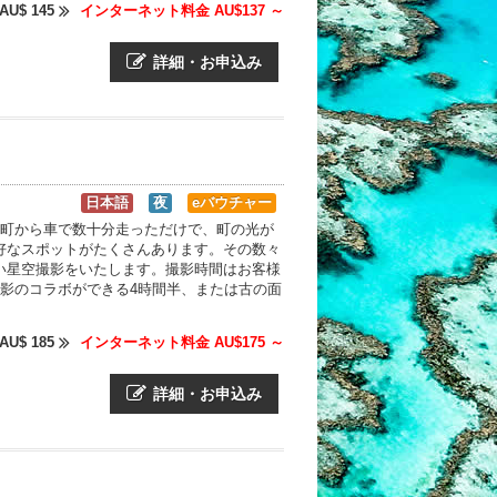
AU$ 145
インターネット料金 AU$137 ～
詳細・お申込み
日本語
夜
eバウチャー
の町から車で数十分走っただけで、町の光が
好なスポットがたくさんあります。その数々
い星空撮影をいたします。撮影時間はお客様
影のコラボができる4時間半、または古の面
AU$ 185
インターネット料金 AU$175 ～
詳細・お申込み