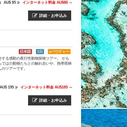
合
AU$ 85
インターネット料金 AU$80 ～
詳細・お申込み
日本語
1日
eバウチャー
けする感動の夜行性動物探検ツアー。 かも
らではの動物たちとの触れ合いや、熱帯雨林
んのツアーです。
AU$ 195
インターネット料金 AU$185 ～
詳細・お申込み