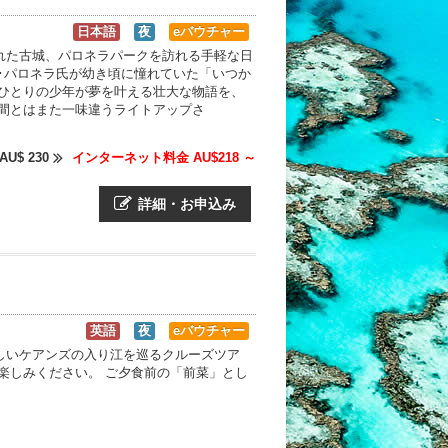
日本語
夜
eバウチャー
まれた古城、パロネラパークを訪れる手軽な日
･パロネラ氏が幼き頃に憧れていた「いつか
 ひとりの少年が夢を叶える壮大な物語を、
昼間とはまた一味違うライトアップさ
AU$ 230
インターネット料金 AU$218 ～
詳細・お申込み
英語
夜
eバウチャー
しいケアンズの入り江を巡るクルーズツア
楽しみください。 ご夕食前の「前菜」とし