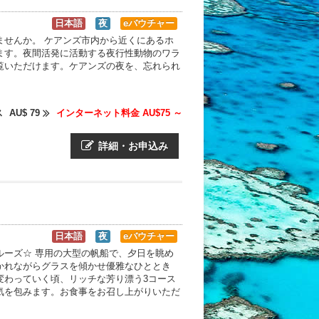
日本語
夜
eバウチャー
ませんか。 ケアンズ市内から近くにあるホ
ます。夜間活発に活動する夜行性動物のワラ
覧いただけます。ケアンズの夜を、忘れられ
ス
AU$ 79
インターネット料金 AU$75 ～
詳細・お申込み
日本語
夜
eバウチャー
ルーズ☆ 専用の大型の帆船で、夕日を眺め
かれながらグラスを傾かせ優雅なひととき
変わっていく頃、リッチな芳り漂う3コース
気を包みます。お食事をお召し上がりいただ