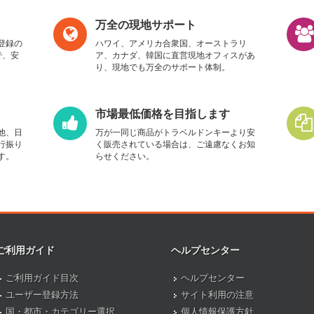
万全の現地サポート
登録の
ハワイ、アメリカ合衆国、オーストラリ
で、安
ア、カナダ、韓国に直営現地オフィスがあ
り、現地でも万全のサポート体制。
市場最低価格を目指します
他、日
万が一同じ商品がトラベルドンキーより安
行振り
く販売されている場合は、ご遠慮なくお知
す。
らせください。
ご利用ガイド
ヘルプセンター
ご利用ガイド目次
ヘルプセンター
ユーザー登録方法
サイト利用の注意
国・都市・カテゴリー選択
個人情報保護方針