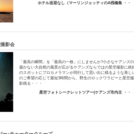
ホテル送迎なし（マーリンジェッティのA桟橋集 ・・
空撮影会
「最高の瞬間」を「最高の一枚」にしませんか?小さなケアンズ
届かない大自然の風景が広がるケアンズならではの星空撮影に絶
のスポットにプロカメラマンが同行して思い出に残るような美し
のご希望の応じて最短3時間から、野生のロックワラビーと星空撮
影残る・・・
星空フォトシークレットツアー(ケアンズ市内主 ・・
バー･チャータークルーズ