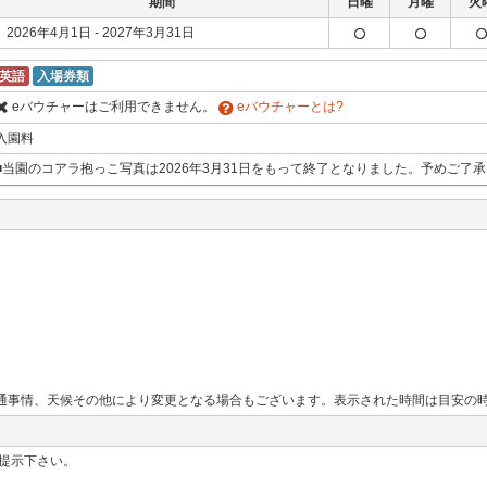
期間
日曜
月曜
火
2026年4月1日 - 2027年3月31日
英語
入場券類
eバウチャーはご利用できません。
eバウチャーとは?
入園料
■当園のコアラ抱っこ写真は2026年3月31日をもって終了となりました。予めご了
通事情、天候その他により変更となる場合もございます。表示された時間は目安の
ご提示下さい。
。