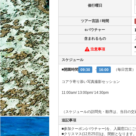
催行曜日
ツアー言語 / 時間
eバウチャー
含まれるもの
注意事項
スケジュール
■開園時間
09:30
-
16:00
（毎日営業）
コアラ寄り添い写真撮影セッション
11:00am/ 13:00pm/ 14:30pm
（スケジュールの訪問先・順序は、当日の交
追記事項
■参加クーポン(バウチャー)を、入園窓口に
■クリスマス(12月25日)は、閉館となります