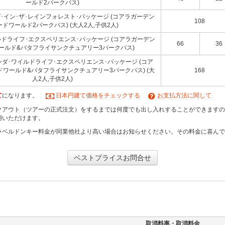
ールド2パークパス)
･イン･ザ･レインフォレスト･パッケージ (コアラガーデン
108
ードワールド2パークパス) (大人2人,子供2人)
ドライフ･エクスペリエンス･パッケージ (コアラガーデン
66
36
ールド&バタフライサンクチュアリー3パークパス)
ンダ･ワイルドライフ･エクスペリエンス･パッケージ (コア
ドワールド&バタフライサンクチュアリー3パークパス) (大
168
人2人,子供2人)
て
になります。
日本円建て価格をチェックする
お支払方法に関して
クアウト（ツアーの正式注文）をするまでは何度でも出し入れすることができますの
用いただけます。
ラベルドンキー料金が同業他社より高い場合はお知らせください。その料金に喜ん
ベストプライスお問合せ
取消料率・取消料金