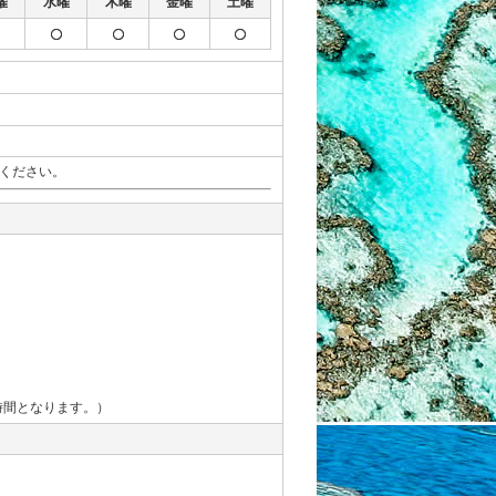
曜
水曜
木曜
金曜
土曜
承ください。
時間となります。）