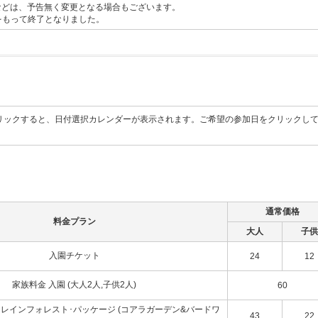
などは、予告無く変更となる場合もございます。
日をもって終了となりました。
リックすると、日付選択カレンダーが表示されます。ご希望の参加日をクリックし
通常価格
料金プラン
大人
子供
入園チケット
24
12
家族料金 入園 (大人2人,子供2人)
60
･レインフォレスト･パッケージ (コアラガーデン&バードワ
43
22