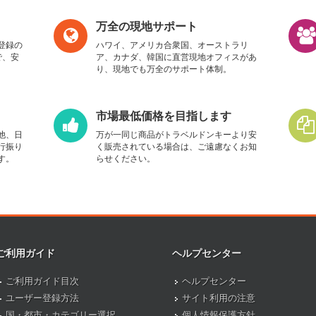
万全の現地サポート
登録の
ハワイ、アメリカ合衆国、オーストラリ
で、安
ア、カナダ、韓国に直営現地オフィスがあ
り、現地でも万全のサポート体制。
市場最低価格を目指します
他、日
万が一同じ商品がトラベルドンキーより安
行振り
く販売されている場合は、ご遠慮なくお知
す。
らせください。
ご利用ガイド
ヘルプセンター
ご利用ガイド目次
ヘルプセンター
ユーザー登録方法
サイト利用の注意
国・都市・カテゴリー選択
個人情報保護方針