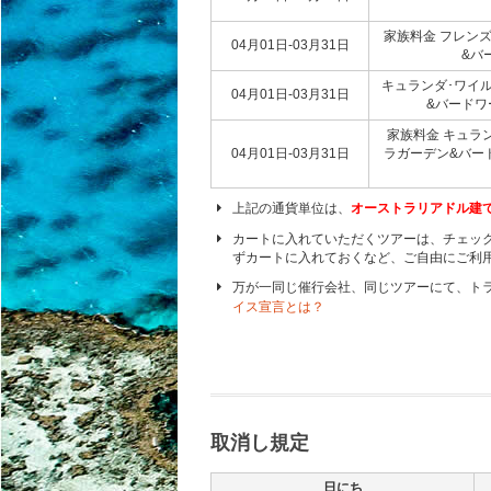
家族料金 フレンズ
04月01日-03月31日
&バ
キュランダ･ワイル
04月01日-03月31日
&バードワ
家族料金 キュラ
04月01日-03月31日
ラガーデン&バー
上記の通貨単位は、
オーストラリアドル建
カートに入れていただくツアーは、チェッ
ずカートに入れておくなど、ご自由にご利
万が一同じ催行会社、同じツアーにて、ト
イス宣言とは？
取消し規定
日にち