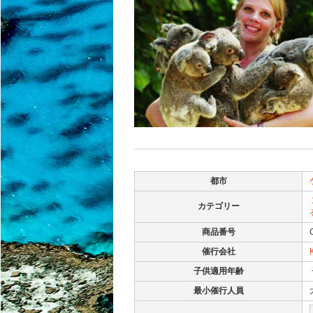
都市
カテゴリー
商品番号
催行会社
子供適用年齢
最小催行人員