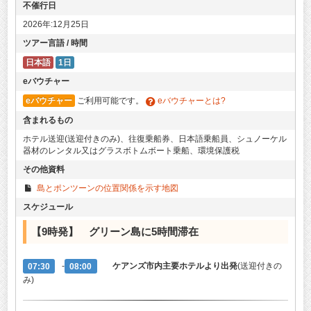
不催行日
2026年:12月25日
ツアー言語 / 時間
日本語
1日
eバウチャー
eバウチャー
ご利用可能です。
eバウチャーとは?
含まれるもの
ホテル送迎(送迎付きのみ)、往復乗船券、日本語乗船員、シュノーケル
器材のレンタル又はグラスボトムボート乗船、環境保護税
その他資料
島とポンツーンの位置関係を示す地図
スケジュール
【9時発】
グリーン島
に5時間滞在
07:30
-
08:00
ケアンズ市内主要ホテルより出発
(送迎付きの
み)