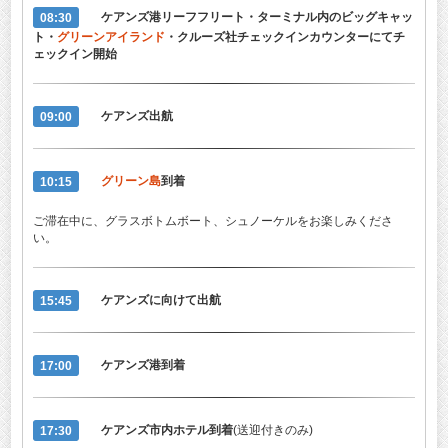
08:30
ケアンズ港リーフフリート・ターミナル内のビッグキャッ
ト・
グリーンアイランド
・クルーズ社チェックインカウンターにてチ
ェックイン開始
09:00
ケアンズ出航
10:15
グリーン島
到着
ご滞在中に、グラスボトムボート、シュノーケルをお楽しみくださ
い。
15:45
ケアンズに向けて出航
17:00
ケアンズ港到着
17:30
ケアンズ市内ホテル到着
(送迎付きのみ)