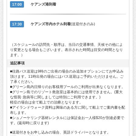
17:00
ケアンズ港到着
17:30
ケアンズ市内ホテル到着
(送迎付きのみ)
（スケジュールの訪問先・順序は、当日の交通事情、天候その他によ
り変更となる場合もございます。表示された時間は目安の時間となり
ます。）
追記事項
■往路バス送迎は9時のご出発の場合のみ追加オプションにてお申込み
頂けます。11時出発の場合にはバス送迎はご予約いただけません。ご
了承ください。
■グリーン島内日帰りのお客様用プールのご利用が出来なくなります。
■グリーン島でのリゾート救急室は基本的には使用できません。(重大
な怪我･急病等に関しましては特別にご利用できます。)
軽症の場合は全て船上での治療となります。
■アイランドウォーク資料は興味のある方に関して船上でご案内書を配
布します。
■シュノーケリング器材レンタルには保証金お一人様$20が別途必要で
す。(返却時に戻ります)
■送迎付きをお申し込みの場合、英語ドライバーとなります。