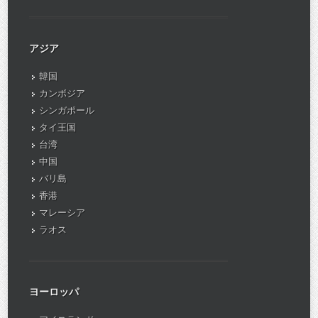
アジア
韓国
カンボジア
シンガポール
タイ王国
台湾
中国
バリ島
香港
マレーシア
ラオス
ヨーロッパ