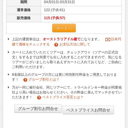
期間
04月01日-03月31日
通常価格
122 (子供:61)
販売価格
115 (子供:57)
カートへ
上記の通貨単位は、
オーストラリアドル建て
になります。
日本円
建て価格をチェックする
お支払方法に関して
カートに入れていただくツアーは、チェックアウト（ツアーの正式注
文）をするまでは何度でも出し入れすることができますので、気になる
ツアーがございましたら取りあえずカートに入れておくなど、ご自由に
ご利用いただけます。
8名様以上のグループの方には更に特別割引料金をご用意しておりま
す！
グループ割引とは？
万が一同じ催行会社、同じツアーにて、トラベルドンキー料金が同業他
社より高い場合はお知らせください。その料金に喜んでマッチさせてい
ただきます！
ベストプライス宣言とは？
グループ割引お問合せ
ベストプライスお問合せ