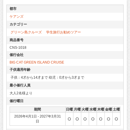
都市
ケアンズ
カテゴリー
グリーン島クルーズ
学生旅行お勧めツアー
商品番号
CNS-1018
催行会社
BIG CAT GREEN ISLAND CRUISE
子供適用年齢
子供：4才から14才まで 幼児：0才から3才まで
最小催行人員
大人2名様より
催行曜日
期間
日曜
月曜
火曜
水曜
木曜
金曜
土曜
2026年4月1日 - 2027年3月31
日