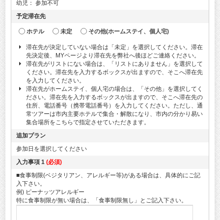
幼児：
参加不可
予定滞在先
ホテル
未定
その他(ホームステイ、個人宅)
滞在先が決定していない場合は「未定」を選択してください。滞在
先決定後、MYページより滞在先を弊社へ後ほどご連絡ください。
滞在先がリストにない場合は、「リストにありません」を選択して
ください。滞在先を入力するボックスが出ますので、そこへ滞在先
を入力してください。
滞在先がホームステイ、個人宅の場合は、「その他」を選択してく
ださい。滞在先を入力するボックスが出ますので、そこへ滞在先の
住所、電話番号（携帯電話番号）を入力してください。ただし、通
常ツアーは市内主要ホテルで集合・解散になり、市内の分かり易い
集合場所をこちらで指定させていただきます。
追加プラン
参加日を選択してください
入力事項 1
(必須)
■食事制限(ベジタリアン、アレルギー等)がある場合は、具体的にご記
入下さい。
例) ピーナッツアレルギー
特に食事制限が無い場合は、「食事制限無し」とご記入下さい。