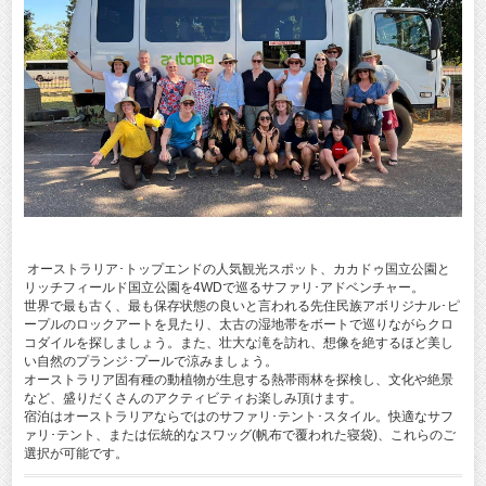
オーストラリア･トップエンドの人気観光スポット、カカドゥ国立公園と
リッチフィールド国立公園を4WDで巡るサファリ･アドベンチャー。
世界で最も古く、最も保存状態の良いと言われる先住民族アボリジナル･ピ
ープルのロックアートを見たり、太古の湿地帯をボートで巡りながらクロ
コダイルを探しましょう。また、壮大な滝を訪れ、想像を絶するほど美し
い自然のプランジ･プールで涼みましょう。
オーストラリア固有種の動植物が生息する熱帯雨林を探検し、文化や絶景
など、盛りだくさんのアクティビティお楽しみ頂けます。
宿泊はオーストラリアならではのサファリ･テント･スタイル。快適なサフ
ァリ･テント、または伝統的なスワッグ(帆布で覆われた寝袋)、これらのご
選択が可能です。