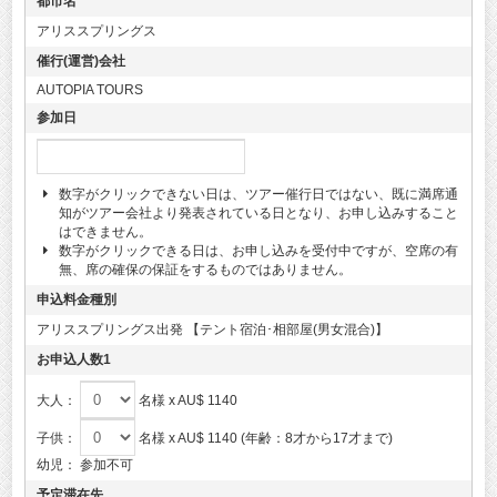
都市名
アリススプリングス
催行(運営)会社
AUTOPIA TOURS
参加日
数字がクリックできない日は、ツアー催行日ではない、既に満席通
知がツアー会社より発表されている日となり、お申し込みすること
はできません。
数字がクリックできる日は、お申し込みを受付中ですが、空席の有
無、席の確保の保証をするものではありません。
申込料金種別
アリススプリングス出発 【テント宿泊･相部屋(男女混合)】
お申込人数1
大人：
名様 x AU$ 1140
子供：
名様 x AU$ 1140 (年齢：8才から17才まで)
幼児：
参加不可
予定滞在先